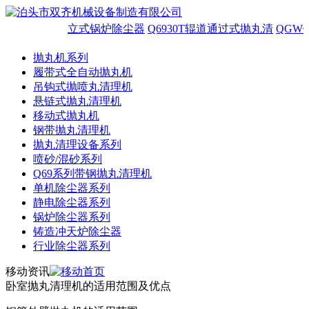
立式锅炉除尘器
Q6930T辊道通过式抛丸清
QGW
抛丸机系列
履带式全自动抛丸机
吊钩式抛喷丸清理机
悬链式抛丸清理机
移动式抛丸机
钢带抛丸清理机
抛丸清理设备系列
喷砂/混砂系列
Q69系列带钢抛丸清理机
单机除尘器系列
静电除尘器系列
锅炉除尘器系列
铸造冲天炉除尘器
行业除尘器系列
移动资讯
卧室抛丸清理机的适用范围及优点