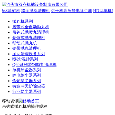
动化喷砂机
路面抛丸清理机
烘干机高压静电除尘器
HD型单机除
抛丸机系列
履带式全自动抛丸机
吊钩式抛喷丸清理机
悬链式抛丸清理机
移动式抛丸机
钢带抛丸清理机
抛丸清理设备系列
喷砂/混砂系列
Q69系列带钢抛丸清理机
单机除尘器系列
静电除尘器系列
锅炉除尘器系列
铸造冲天炉除尘器
行业除尘器系列
移动资讯
吊钩式抛丸机的操作规程