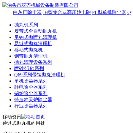
白灰窑除尘器
JH型集合式高压静电除
PL型单机除尘器
QB
抛丸机系列
履带式全自动抛丸机
吊钩式抛喷丸清理机
悬链式抛丸清理机
移动式抛丸机
钢带抛丸清理机
抛丸清理设备系列
喷砂/混砂系列
Q69系列带钢抛丸清理机
单机除尘器系列
静电除尘器系列
锅炉除尘器系列
铸造冲天炉除尘器
行业除尘器系列
移动资讯
通过式抛丸机的用处