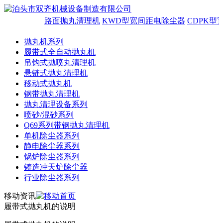
路面抛丸清理机
KWD型宽间距电除尘器
CDPK型
抛丸机系列
履带式全自动抛丸机
吊钩式抛喷丸清理机
悬链式抛丸清理机
移动式抛丸机
钢带抛丸清理机
抛丸清理设备系列
喷砂/混砂系列
Q69系列带钢抛丸清理机
单机除尘器系列
静电除尘器系列
锅炉除尘器系列
铸造冲天炉除尘器
行业除尘器系列
移动资讯
履带式抛丸机的说明