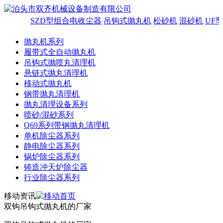
SZD型组合电收尘器
吊钩式抛丸机
松砂机
混砂机
UF型
抛丸机系列
履带式全自动抛丸机
吊钩式抛喷丸清理机
悬链式抛丸清理机
移动式抛丸机
钢带抛丸清理机
抛丸清理设备系列
喷砂/混砂系列
Q69系列带钢抛丸清理机
单机除尘器系列
静电除尘器系列
锅炉除尘器系列
铸造冲天炉除尘器
行业除尘器系列
移动资讯
双钩吊钩式抛丸机的厂家