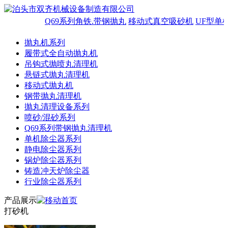
Q69系列角铁.带钢抛丸
移动式真空吸砂机
UF型单
抛丸机系列
履带式全自动抛丸机
吊钩式抛喷丸清理机
悬链式抛丸清理机
移动式抛丸机
钢带抛丸清理机
抛丸清理设备系列
喷砂/混砂系列
Q69系列带钢抛丸清理机
单机除尘器系列
静电除尘器系列
锅炉除尘器系列
铸造冲天炉除尘器
行业除尘器系列
产品展示
打砂机