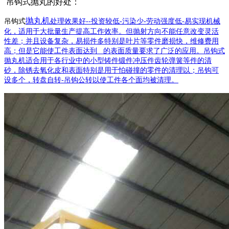
吊钩式抛丸的好处：
抛丸机
吊钩式
处理效果好
-
-
投资较低
-
污染少
-
劳动强度低
-
易实现机械
化，适用于大批量生产提高工作效率。但抛射方向不能任意改变灵活
性差；并且设备复杂，易损件多特别是叶片等零件磨损快，维修费用
高；但是它能使工件表面达到 的表面质量要求了广泛的应用。
吊钩式
抛丸机
适合用于各行业中的小型铸件锻件冲压件齿轮弹簧等件的清
砂，除锈去氧化皮和表面特别是用于怕碰撞的零件的清理以；吊钩可
设多个，转盘自转
-
吊钩公转以使工件各个面均被清理。