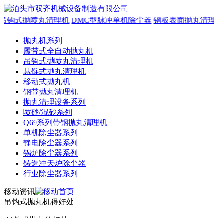
吊钩式抛喷丸清理机
DMC型脉冲单机除尘器
钢板表面抛丸清理
抛丸机系列
履带式全自动抛丸机
吊钩式抛喷丸清理机
悬链式抛丸清理机
移动式抛丸机
钢带抛丸清理机
抛丸清理设备系列
喷砂/混砂系列
Q69系列带钢抛丸清理机
单机除尘器系列
静电除尘器系列
锅炉除尘器系列
铸造冲天炉除尘器
行业除尘器系列
移动资讯
吊钩式抛丸机得好处