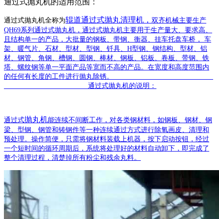
通过式抛丸机的适用范围：
辊道通过式抛丸清理机，
通过式抛丸机全称为
双齐机械主要生产
QH69
系列通过式抛丸机，通过式抛丸机主要用于生产量大、要求高、
且结构单一的产品，大批量的钢板、带钢、衡器、挂车托盘车桥， 车
架、暖气片、石材、型材、型钢、钎具、
H
型钢、钢结构、型材、铝
材、钢管、角钢、槽钢、圆钢、棒材、钢板、铝板、卷板、带钢、铁
塔、螺纹钢等单一平面产品等宽而不高的产品。在宽度和高度范围内
的任何有长度的工件进行抛丸除锈。
通过式抛丸机的说明：
抛丸机
通过式
能连续不间断工作，对各类钢材料，如钢板、钢材、钢
梁、型钢、钢管和铸钢件等一种连续通过方式进行除氧画皮、清理和
预处理。操作简便，只需将钢材料装载上机器，按下启动按钮，经过
一个短时间的循环周期后，系统将处理好的材料自动卸下，即完成了
整个清理过程，清楚掉所有粉尘和残余丸料。