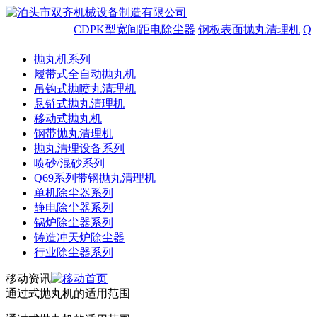
CDPK型宽间距电除尘器
钢板表面抛丸清理机
Q
抛丸机系列
履带式全自动抛丸机
吊钩式抛喷丸清理机
悬链式抛丸清理机
移动式抛丸机
钢带抛丸清理机
抛丸清理设备系列
喷砂/混砂系列
Q69系列带钢抛丸清理机
单机除尘器系列
静电除尘器系列
锅炉除尘器系列
铸造冲天炉除尘器
行业除尘器系列
移动资讯
通过式抛丸机的适用范围