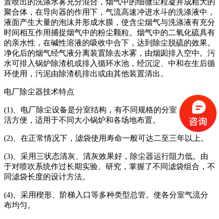
置喷出的洗涤水雾充分混合，烟气中的细微尘粒凝并成粗大的
聚合体，在导向器的作用下，气流高速冲进水斗的洗涤液中，
液面产生大量的泡沫并形成水膜，使含尘烟气与洗涤液有充分
时间相互作用捕捉烟气中的粉尘颗粒。烟气中的二氧化硫具有
的亲水性，在碱性溶液的吸收中合下，达到除尘脱硫的效果。
净化后的烟气经气液分离装置除去水雾，由烟囱排入空中。污
水可排入锅炉除渣机或排入循环水池，经沉淀、中和在生后循
环使用，污泥由除渣机排出或由其他装置清出。
电厂除尘器技术特点
(1)、电厂除尘设备是分室结构，有不同规格的分室，组合灵
活方便，适用于不同大小锅炉和各场地布置。
(2)、在正常情况下，滤袋使用寿命一般可达二至三年以上。
(3)、采用三状态清灰、清灰效果好，除尘器运行阻力低。由
于对喷吹系统作过长期实验、研究，掌握了不同滤袋组合，不
同滤袋长度的设计方法。
(4)、采用楔形、阶梯入口等多种类型总管。使各分室气流分
布均匀。