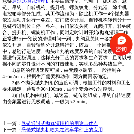
悬链
通过式抛丸清理机
主要由清理室、气动门、抛丸器、悬
链、吊钩、自转机构、提升机、螺旋绞龙、分丸器、除尘机、
电控箱等部分组成。其工作流程为：除尘机工作一4个抛丸器
依次启动并运行一各左、右门依次开启、自转机构转钩分开一
悬链行进到位自停一各左、右门依次关闭一丸阀打开、转钩闭
合、提升机、螺旋机工作，同时定时计时开始(抛丸清理工作
正常进行)一预设的清理时间一到，丸阀及关闭一各左、右门
依次开启，自转转钩分开悬链行进，随后， 个周期开始。其
中，悬链行进速度、抛头出丸的速度及吊钩自转速度都由变频
器进行无极调速，这样充分工艺的要求和生产要求，且可以根
据不同的零件设计不同的打击速度，实现多品种共线生产。
1)悬链的行进速度可调，由变频器调节，一般控制在
4~6m/min，根据生产需要和动作 两方而因素确定。
2)四个抛头抛丸扫射的速度可调，根据工件的材料和工艺
要求确定，通常为90~100m/s，由4个变频器分别控制。
3)自转机构由电机、减速器、链传动组成，吊钩自转速度
由变频器进行无极调速，一般为5.2r/min。
上一篇：
悬链通过式抛丸清理机的用途与优点
下一篇：
悬链式抛丸机喷丸在汽车零件上的应用