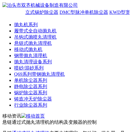
立式锅炉除尘器
DMC型脉冲单机除尘器
KWD型宽
抛丸机系列
履带式全自动抛丸机
吊钩式抛喷丸清理机
悬链式抛丸清理机
移动式抛丸机
钢带抛丸清理机
抛丸清理设备系列
喷砂/混砂系列
Q69系列带钢抛丸清理机
单机除尘器系列
静电除尘器系列
锅炉除尘器系列
铸造冲天炉除尘器
行业除尘器系列
移动资讯
悬链通过式抛丸清理机的结构及变频器的控制