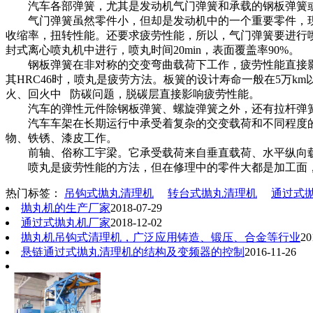
汽车各部弹簧，尤其是发动机气门弹簧和承载的钢板弹簧或
气门弹簧虽然零件小，但却是发动机中的一个重要零件，现代
收缩率，扭转性能。还要求疲劳性能，所以，气门弹簧要进行喷丸
封式离心喷丸机中进行，喷丸时间20min，表面覆盖率90%。
钢板弹簧在非对称的交变弯曲载荷下工作，疲劳性能直接影响到整
其HRC46时，喷丸是疲劳方法。板簧的设计寿命一般在5万k
火、回火中 防碳问题，脱碳层直接影响疲劳性能。
汽车的弹性元件除钢板弹簧、螺旋弹簧之外，还有拉杆弹簧
汽车车架在长期运行中承受着复杂的交变载荷和不同程度的
物、铁锈、漆皮工作。
前轴、俗称工宇梁。它承受载荷来自垂直载荷、水平纵向载
喷丸是疲劳性能的方法，但在修理中的零件大都是加工面，
热门标签：
吊钩式抛丸清理机
转台式抛丸清理机
通过式
抛丸机的生产厂家
2018-07-29
通过式抛丸机厂家
2018-12-02
抛丸机吊钩式清理机，广泛应用铸造、锻压、合金等行业
20
悬链通过式抛丸清理机的结构及变频器的控制
2016-11-26