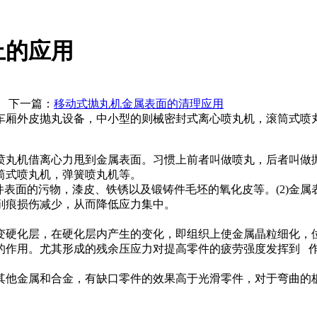
上的应用
一篇：
移动式抛丸机金属表面的清理应用
车厢外皮抛丸设备，中小型的则械密封式离心喷丸机，滚筒式喷
丸机借离心力甩到金属表面。习惯上前者叫做喷丸，后者叫做
筒式喷丸机，弹簧喷丸机等。
面的污物，漆皮、铁锈以及锻铸件毛坯的氧化皮等。(2)金属表面
削痕损伤减少，从而降低应力集中。
硬化层，在硬化层内产生的变化，即组织上使金属晶粒细化，位
的作用。尤其形成的残余压应力对提高零件的疲劳强度发挥到 
其他金属和合金，有缺口零件的效果高于光滑零件，对于弯曲的