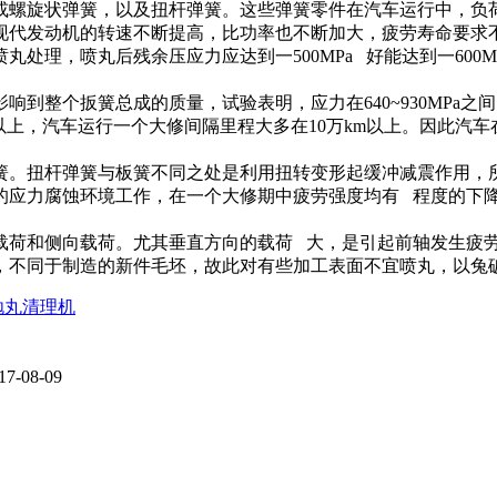
螺旋状弹簧，以及扭杆弹簧。这些弹簧零件在汽车运行中，负
发动机的转速不断提高，比功率也不断加大，疲劳寿命要求不得
处理，喷丸后残余压应力应达到一500MPa 好能达到一600
个扳簧总成的质量，试验表明，应力在640~930MPa之间，
m以上，汽车运行一个大修间隔里程大多在10万km以上。因此
。扭杆弹簧与板簧不同之处是利用扭转变形起缓冲减震作用，所
应力腐蚀环境工作，在一个大修期中疲劳强度均有 程度的下降
荷和侧向载荷。尤其垂直方向的载荷 大，是引起前轴发生疲
不同于制造的新件毛坯，故此对有些加工表面不宜喷丸，以兔
抛丸清理机
17-08-09