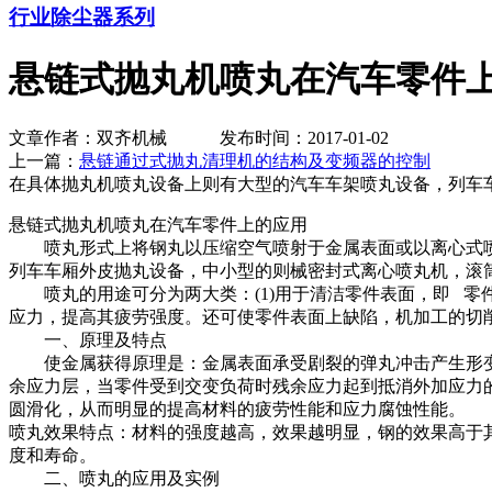
行业除尘器系列
悬链式抛丸机喷丸在汽车零件
文章作者：双齐机械 发布时间：2017-01-02
上一篇：
悬链通过式抛丸清理机的结构及变频器的控制
下
在具体抛丸机喷丸设备上则有大型的汽车车架喷丸设备，列车
悬链式抛丸机喷丸在汽车零件上的应用
喷丸形式上将钢丸以压缩空气喷射于金属表面或以离心式喷
列车车厢外皮抛丸设备，中小型的则械密封式离心喷丸机，滚
喷丸的用途可分为两大类：(1)用于清洁零件表面，即 零件表
应力，提高其疲劳强度。还可使零件表面上缺陷，机加工的切
一、原理及特点
使金属获得原理是：金属表面承受剧裂的弹丸冲击产生形变
余应力层，当零件受到交变负荷时残余应力起到抵消外加应力
圆滑化，从而明显的提高材料的疲劳性能和应力腐蚀性能。
喷丸效果特点：材料的强度越高，效果越明显，钢的效果高于
度和寿命。
二、喷丸的应用及实例