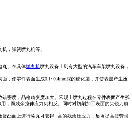
丸机，弹簧喷丸机等。
抛丸。在具体
抛丸机
喷丸设备上则有大型的汽车车架喷丸设备，
，使零件表面生成0.1~0.4mm深的硬化层，并使表层产生压
错密度，晶格畸变度加大。宏观上喷丸过程在零件表面产生残
作用，而残余拉伸应力则相反。同时对切削加工表面的尖锐刀痕
板簧凸面上进行喷丸可获得 高的残余压应力，显著提高疲劳强